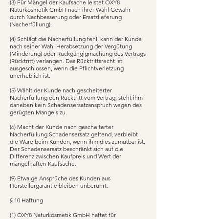
(3) Für Mängel der Kaufsache leistet OXY8
Naturkosmetik GmbH nach ihrer Wahl Gewähr
durch Nachbesserung oder Ersatzlieferung
(Nacherfüllung).
(4) Schlägt die Nacherfüllung fehl, kann der Kunde
nach seiner Wahl Herabsetzung der Vergütung
(Minderung) oder Rückgängigmachung des Vertrags
(Rücktritt) verlangen. Das Rücktrittsrecht ist
ausgeschlossen, wenn die Pflichtverletzung
unerheblich ist.
(5) Wählt der Kunde nach gescheiterter
Nacherfüllung den Rücktritt vom Vertrag, steht ihm
daneben kein Schadensersatzanspruch wegen des
gerügten Mangels zu.
(6) Macht der Kunde nach gescheiterter
Nacherfüllung Schadensersatz geltend, verbleibt
die Ware beim Kunden, wenn ihm dies zumutbar ist.
Der Schadensersatz beschränkt sich auf die
Differenz zwischen Kaufpreis und Wert der
mangelhaften Kaufsache.
(9) Etwaige Ansprüche des Kunden aus
Herstellergarantie bleiben unberührt.
§ 10 Haftung
(1) OXY8 Naturkosmetik GmbH haftet für