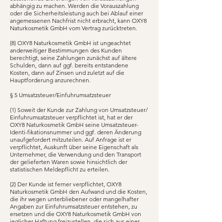
abhängig zu machen. Werden die Vorauszahlung
oder die Sicherheitsleistung auch bei Ablauf einer
angemessenen Nachfrist nicht erbracht, kann OXY8
Naturkosmetik GmbH vom Vertrag zurücktreten.
(8) OXY8 Naturkosmetik GmbH ist ungeachtet
anderweitiger Bestimmungen des Kunden
berechtigt, seine Zahlungen zunächst auf ältere
Schulden, dann auf ggf. bereits entstandene
Kosten, dann auf Zinsen und zuletzt auf die
Hauptforderung anzurechnen.
§ 5 Umsatzsteuer/Einfuhrumsatzsteuer
(1) Soweit der Kunde zur Zahlung von Umsatzsteuer/
Einfuhrumsatzsteuer verpflichtet ist, hat er der
OXY8 Naturkosmetik GmbH seine Umsatzsteuer-
Identi-fikationsnummer und ggf. deren Änderung
unaufgefordert mitzuteilen. Auf Anfrage ist er
verpflichtet, Auskunft über seine Eigenschaft als
Unternehmer, die Verwendung und den Transport
der gelieferten Waren sowie hinsichtlich der
statistischen Meldepflicht zu erteilen.
(2) Der Kunde ist ferner verpflichtet, OXY8
Naturkosmetik GmbH den Aufwand und die Kosten,
die ihr wegen unterbliebener oder mangelhafter
Angaben zur Einfuhrumsatzsteuer entstehen, zu
ersetzen und die OXY8 Naturkosmetik GmbH von
jeglicher Haftung freizustellen, die sich aus einer