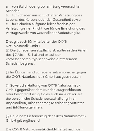
a. vorsätzlich oder grob fahrlässig verursachte
Schäden,
b. für Schäden aus schuldhafter Verletzung des
Lebens, des Körpers oder der Gesundheit sowie
c. für Schäden aufgrund leicht fahrlässiger
Verletzung einer Pflicht, die für die Erreichung des
Vertragszwecks von wesentlicher Bedeutung ist.
Dies gilt auch für Mitarbeiter der OXY8
Naturkosmetik GmbH
(2) Die Schadensersatzpflicht ist, außer in den Fällen
des § 7 Abs. 1 S. 1 a) und b), auf den
vorhersehbaren, typischerweise eintretenden
Schaden begrenzt.
(3) Im Übrigen sind Schadenersatzansprüche gegen
die OXY8 Naturkosmetik GmbH ausgeschlossen.
(4) Soweit die Haftung von OXY8 Naturkosmetik
GmbH gegenüber dem Kunden ausgeschlossen
oder beschränkt ist, gilt dies auch im Hinblick auf
die persönliche Schadensersatzhaftung ihrer
Angestellten, Arbeitnehmer, Mitarbeiter, Vertreter
und Erfüllungsgehilfen.
(5) Bei einem Lieferverzug der OXY8 Naturkosmetik
GmbH gilt ergänzend:
Die OXY 8 Naturkosmetik GmbH haftet nach den