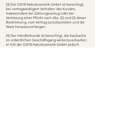
(3) Die OXY8 Naturkosmetik GmbH ist berechtigt,
bei vertragswidrigem Verhalten des Kunden,
insbesondere bei Zahlungsverzug oder bei
Verletzung einer Pflicht nach Abs. (2) und (3) dieser
Bestimmung, vom Vertrag zurückzutreten und die
Ware herauszuverlangen.
(4) Der Händlerkunde ist berechtigt, die Kaufsache
im ordentlichen Geschäftsgang weiterzuverkaufen;
er tritt der OXY8 Naturkosmetik GmbH jedoch
bereits jetzt alle Forderungen in Höhe des Faktura-
Endbetrages (einschl. USt) ihrer Forderung ab, die
ihm aus der Weiterveräußerung gegen seine
Abnehmer oder Dritte erwachsen, und zwar
unabhängig davon, ob die Kaufsache ohne oder
nach Verarbeitung weiter verkauft worden ist. Zur
Einziehung dieser Forderung bleibt der Kunde auch
nach der Abtretung ermächtigt.
Die Befugnis der OXY8 Naturkosmetik GmbH, die
Forderung selbst einzuziehen, bleibt hiervon
unberührt. Die OXY8 Naturkosmetik GmbH
verpflichtet sich jedoch, die Forderung nicht
einzuziehen, solange der Kunde seinen
Zahlungsverpflichtungen aus den vereinnahmten
Erlösen nachkommt, nicht in Zahlungsverzug gerät
und insbesondere kein Antrag auf Eröffnung eines
Insolvenzverfahrens gestellt ist oder
Zahlungseinstellung vorliegt. Ist dies aber der Fall,