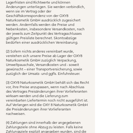
Lagerfristen sind Richtwerte und können
Änderungen unterliegen. Sie werden verbindlich,
wenn sie im Vertrag oder der
Geschäftskorrespondenz von der OXY8
Naturkosmetik GmbH ausdrücklich zugesichert
werden. Andernfalls werden die Preise und
Nebenkosten, insbesondere Versandkosten, nach
der jeweils zum Zeitpunkt des Vertragsschlusses
gültigen Preisliste berechnet. Skontoabzüge
bedürfen einer ausdrücklichen Vereinbarung.
(2) Sofern nichts anderes vereinbart wurde,
verstehen sich unsere Preise ab Lager der OXY8
Naturkosmetik GmbH zuzüglich Verpackung,
Umweltpauschale, Versandkosten und - soweit
gewünscht – einer Transportversicherung, sowie
zuzüglich der Umsatz- und ggfls. Einfuhrsteuer.
(3) OXY8 Naturkosmetik GmbH behält sich das Recht
vor, ihre Preise anzupassen, wenn nach Abschluss
des Vertrages Preisänderungen ihrer Vorlieferanten
wirksam werden und die Lieferung zum
vereinbarten Liefertermin noch nicht ausgeführt ist.
Auf Verlangen wird die OXY 8 Naturkosmetik GmbH
die Preisänderungen ihrer Vorlieferanten
nachweisen.
(4) Zahlungen sind innerhalb der angegebenen
Zahlungsziele ohne Abzug zu leisten. Falls keine
Zahlungsziele explizit angegeben wurden, sind die