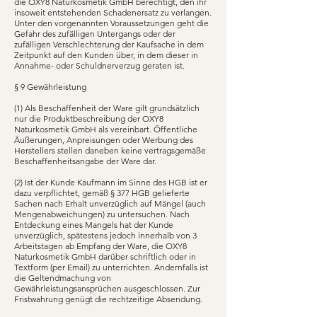
die OXY8 Naturkosmetik GmbH berechtigt, den ihr
insoweit entstehenden Schadenersatz zu verlangen.
Unter den vorgenannten Voraussetzungen geht die
Gefahr des zufälligen Untergangs oder der
zufälligen Verschlechterung der Kaufsache in dem
Zeitpunkt auf den Kunden über, in dem dieser in
Annahme- oder Schuldnerverzug geraten ist.
§ 9 Gewährleistung
(1) Als Beschaffenheit der Ware gilt grundsätzlich
nur die Produktbeschreibung der OXY8
Naturkosmetik GmbH als vereinbart. Öffentliche
Äußerungen, Anpreisungen oder Werbung des
Herstellers stellen daneben keine vertragsgemäße
Beschaffenheitsangabe der Ware dar.
(2) Ist der Kunde Kaufmann im Sinne des HGB ist er
dazu verpflichtet, gemäß § 377 HGB gelieferte
Sachen nach Erhalt unverzüglich auf Mängel (auch
Mengenabweichungen) zu untersuchen. Nach
Entdeckung eines Mangels hat der Kunde
unverzüglich, spätestens jedoch innerhalb von 3
Arbeitstagen ab Empfang der Ware, die OXY8
Naturkosmetik GmbH darüber schriftlich oder in
Textform (per Email) zu unterrichten. Andernfalls ist
die Geltendmachung von
Gewährleistungsansprüchen ausgeschlossen. Zur
Fristwahrung genügt die rechtzeitige Absendung.