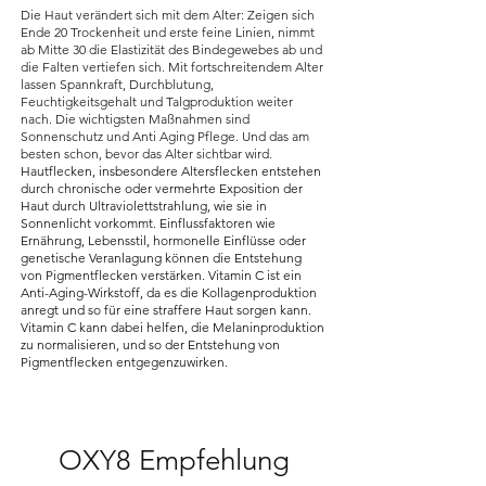
Die Haut verändert sich mit dem Alter: Zeigen sich
Ende 20 Trockenheit und erste feine Linien, nimmt
ab Mitte 30 die Elastizität des Bindegewebes ab und
die Falten vertiefen sich. Mit fortschreitendem Alter
lassen Spannkraft, Durchblutung,
Feuchtigkeitsgehalt und Talgproduktion weiter
nach. Die wichtigsten Maßnahmen sind
Sonnenschutz und Anti Aging Pflege. Und das am
besten schon, bevor das Alter sichtbar wird.
Hautflecken, insbesondere Altersflecken entstehen
durch chronische oder vermehrte Exposition der
Haut durch Ultraviolettstrahlung, wie sie in
Sonnenlicht vorkommt. Einflussfaktoren wie
Ernährung, Lebensstil, hormonelle Einflüsse oder
genetische Veranlagung können die Entstehung
von Pigmentflecken verstärken. Vitamin C ist ein
Anti-Aging-Wirkstoff, da es die Kollagenproduktion
anregt und so für eine straffere Haut sorgen kann.
Vitamin C kann dabei helfen, die Melaninproduktion
zu normalisieren, und so der Entstehung von
Pigmentflecken entgegenzuwirken.
OXY8 Empfehlung