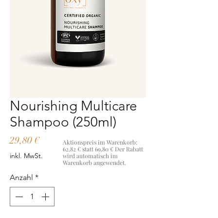
Nourishing Multicare
Shampoo (250ml)
Preis
29,80 €
Aktionspreis im Warenkorb:
62,82 € statt 69,80 € Der Rabatt
inkl. MwSt.
wird automatisch im
Warenkorb angewendet.
Anzahl
*