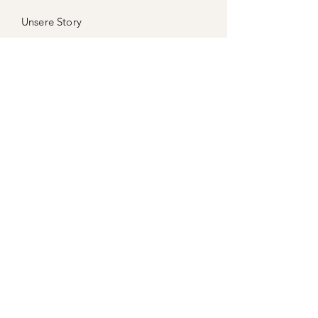
Unsere Story
Inhaltsstoffe & Wirkung
Kontakt
Versand & Rückgabe
Impressum
Datenschutz
AGB
Vertragshändler